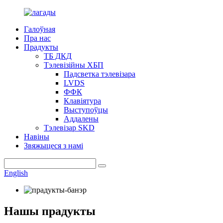
Галоўная
Пра нас
Прадукты
ТБ ДКД
Тэлевізійны ХБП
Падсветка тэлевізара
LVDS
ФФК
Клавіятура
Выступоўцы
Аддалены
Тэлевізар SKD
Навіны
Звяжыцеся з намі
English
Нашы прадукты