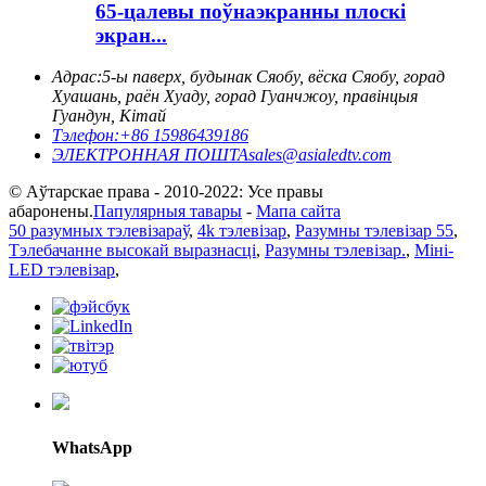
65-цалевы поўнаэкранны плоскі
экран...
Адрас:
5-ы паверх, будынак Сяобу, вёска Сяобу, горад
Хуашань, раён Хуаду, горад Гуанчжоу, правінцыя
Гуандун, Кітай
Тэлефон:
+86 15986439186
ЭЛЕКТРОННАЯ ПОШТА
sales@asialedtv.com
© Аўтарскае права - 2010-2022: Усе правы
абаронены.
Папулярныя тавары
-
Мапа сайта
50 разумных тэлевізараў
,
4k тэлевізар
,
Разумны тэлевізар 55
,
Тэлебачанне высокай выразнасці
,
Разумны тэлевізар.
,
Міні-
LED тэлевізар
,
WhatsApp