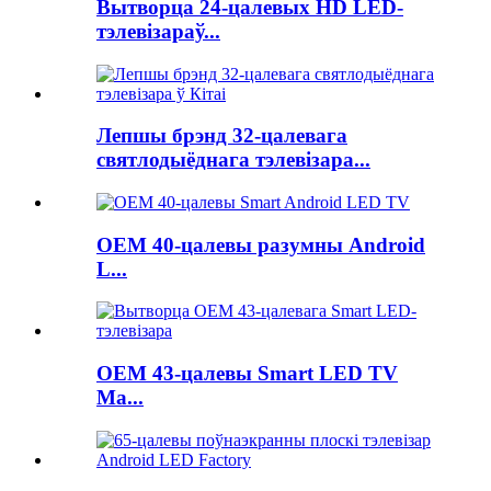
Вытворца 24-цалевых HD LED-
тэлевізараў...
Лепшы брэнд 32-цалевага
святлодыёднага тэлевізара...
OEM 40-цалевы разумны Android
L...
OEM 43-цалевы Smart LED TV
Ma...