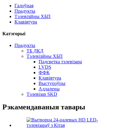
Галоўная
Прадукты
Тэлевізійны ХБП
Клавіятура
Катэгорыі
Прадукты
ТБ ДКД
Тэлевізійны ХБП
Падсветка тэлевізара
LVDS
ФФК
Клавіятура
Выступоўцы
Аддалены
Тэлевізар SKD
Рэкамендаваныя тавары