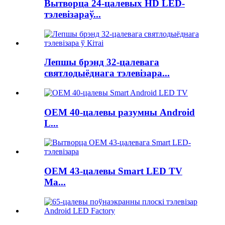
Вытворца 24-цалевых HD LED-
тэлевізараў...
Лепшы брэнд 32-цалевага
святлодыёднага тэлевізара...
OEM 40-цалевы разумны Android
L...
OEM 43-цалевы Smart LED TV
Ma...