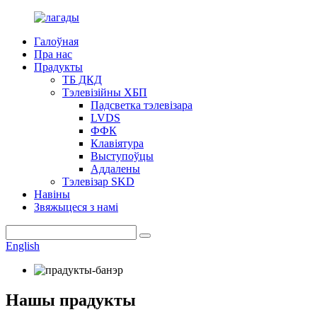
Галоўная
Пра нас
Прадукты
ТБ ДКД
Тэлевізійны ХБП
Падсветка тэлевізара
LVDS
ФФК
Клавіятура
Выступоўцы
Аддалены
Тэлевізар SKD
Навіны
Звяжыцеся з намі
English
Нашы прадукты