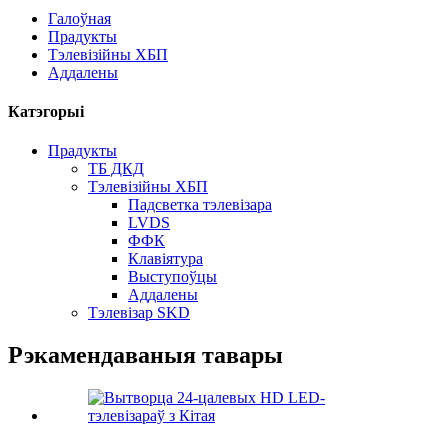
Галоўная
Прадукты
Тэлевізійны ХБП
Аддалены
Катэгорыі
Прадукты
ТБ ДКД
Тэлевізійны ХБП
Падсветка тэлевізара
LVDS
ФФК
Клавіятура
Выступоўцы
Аддалены
Тэлевізар SKD
Рэкамендаваныя тавары