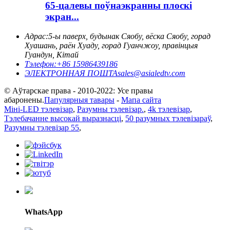
65-цалевы поўнаэкранны плоскі
экран...
Адрас:
5-ы паверх, будынак Сяобу, вёска Сяобу, горад
Хуашань, раён Хуаду, горад Гуанчжоу, правінцыя
Гуандун, Кітай
Тэлефон:
+86 15986439186
ЭЛЕКТРОННАЯ ПОШТА
sales@asialedtv.com
© Аўтарскае права - 2010-2022: Усе правы
абаронены.
Папулярныя тавары
-
Мапа сайта
Міні-LED тэлевізар
,
Разумны тэлевізар.
,
4k тэлевізар
,
Тэлебачанне высокай выразнасці
,
50 разумных тэлевізараў
,
Разумны тэлевізар 55
,
WhatsApp